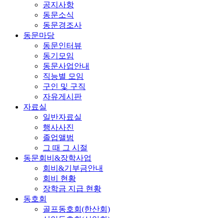
공지사항
동문소식
동문경조사
동문마당
동문인터뷰
동기모임
동문사업안내
직능별 모임
구인 및 구직
자유게시판
자료실
일반자료실
행사사진
졸업앨범
그 때 그 시절
동문회비&장학사업
회비&기부금안내
회비 현황
장학금 지급 현황
동호회
골프동호회(한산회)